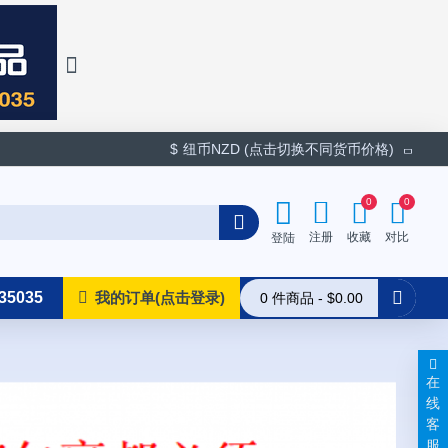
$
纽币NZD (点击切换不同货币价格)
0
0
收藏
对比
注册
登陆
35035
我的订单(点击登录)
0 件商品 - $0.00
在
线
客
服