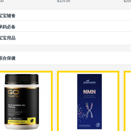
00
$325.00
$20
宝宝辅食
孕妈必备
宝宝用品
综合保健