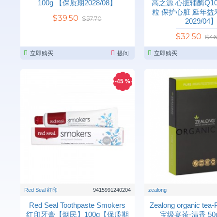
100g 【保质期2028/08】
高之源 心脏辅酶Q10 3
粒 保护心脏 延年
$39.50
$57.70
2029/04
$32.50
$46
立即购买
提问
立即购买
-45 %
Red Seal 红印
9415991240204
zealong
Red Seal Toothpaste Smokers
Zealong organic te
红印牙膏【烟民】100g【保质期
宝级宴茶-清香 50