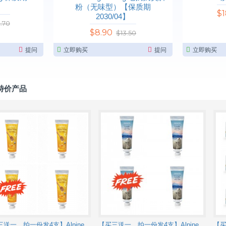
粉（无味型）【保质期
$1
2030/04】
.70
$8.90
$13.50
提问
立即购买
提问
立即购买
特价产品
【买三送一，拍一份发4支】Alpine Silk manuka hand creme 麦卢卡蜂蜜手霜 30ml ASM207【保质期2028/07】
【买三送一，拍一份发4支】Alpine Silk organic lanolin moisturising hand creme 30ml 有机羊毛脂保湿手霜 30ml ASO107 【保质期2028/09】