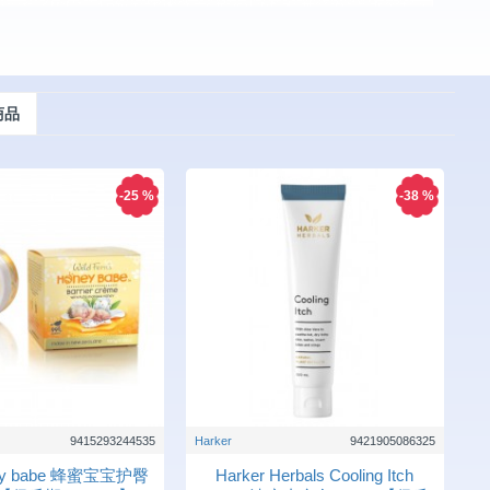
商品
-25 %
-38 %
9415293244535
Harker
9421905086325
oney babe 蜂蜜宝宝护臀
Harker Herbals Cooling Itch