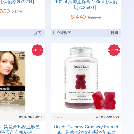
 【保质期2027/04】
100ml 清凉止痒膏 100ml【保质
期2025/09】
13.50
$17.90
$14.40
$23.40
提问
立即购买
提问
-31 %
-35 %
9331636004041
Unichi
9350634003023
anic 染发膏热深亚麻色
Unichi Gummy Cranbery Extract
N 澳洲天然有机染发
60s 蔓越莓软糖小熊软糖 60粒